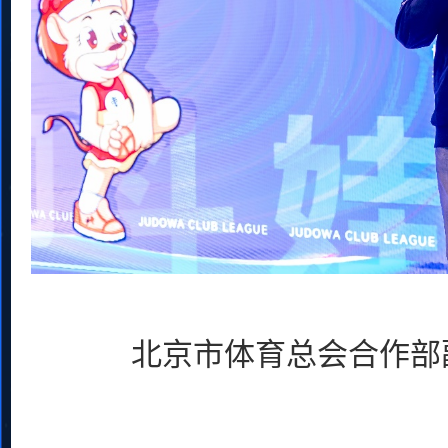
北京市体育总会合作部