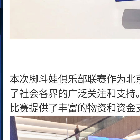
本次脚斗娃俱乐部联赛作为北
了社会各界的广泛关注和支持
比赛提供了丰富的物资和资金