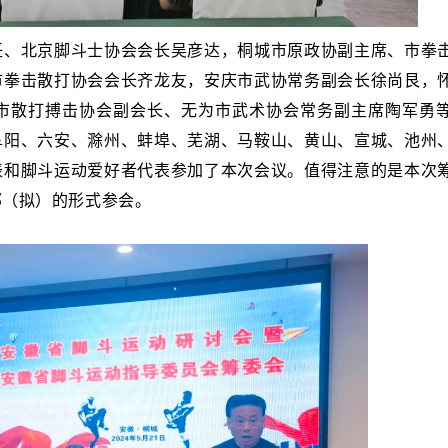
任、北京脚斗士协会会长吴彦达，桐城市原政协副主席、市拳
市拳击散打协会会长齐龙友，安庆市武协常务副会长徐尚艮，
市散打搏击协会副会长、无为市武术协会常务副主席陶军勇
阜阳、六安、滁州、蚌埠、芜湖、马鞍山、黄山、宣城、池州
表和脚斗运动爱好者代表参加了本次会议。值得注意的是本次
部（拟）的形式参会。