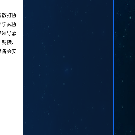
击散打协
怀宁武协
等领导嘉
、铜陵、
筹备会安