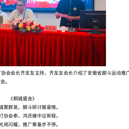
打协会会长齐龙友主持，齐龙友会长介绍了安徽省脚斗运动推
盛会。
《桐城盛会》
城聚群英，脚斗研讨展豪情。
打协会牵，鸿庆楼中议新程。
光将闪耀，推广筹备步不停。