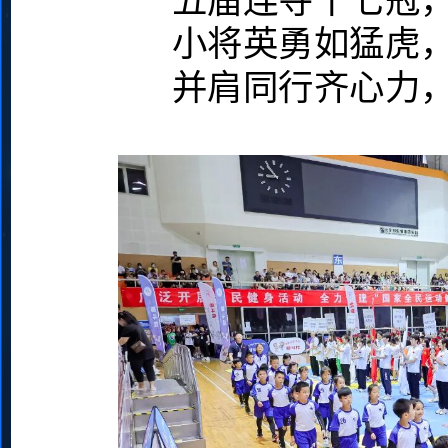
小将英勇如猛虎
并肩同行齐心力