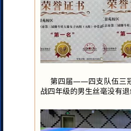
第四届——四支队伍三
战四年级的男生丝毫没有退