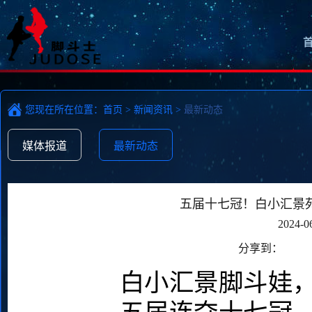
您现在所在位置：
首页
>
新闻资讯
>
最新动态
媒体报道
最新动态
五届十七冠！白小汇景
2024-0
分享到：
白小汇景脚斗娃
五届连夺十七冠