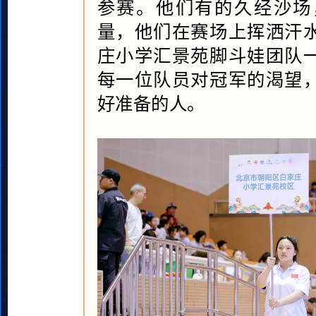
参赛。他们有的久经沙场
量，他们在赛场上挥洒汗
庄小学汇景苑脚斗娃团队
每一位队员对冠军的渴望
好准备的人。