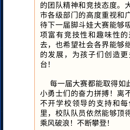
的团队精神和竞技态度。
市各级部门的高度重视和
待下一届脚斗娃大赛能够
项富有竞技性和趣味性的
去，也希望社会各界能够
的发展，为孩子们创造更
台！
每一届大赛都能取得如
小勇士们的奋力拼搏！离
不开学校领导的支持和每
里，校队队员依然能够顶
乘风破浪！不断攀登！