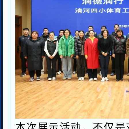
本次展示活动，不仅是