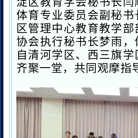
淀区教育学会秘书长闫
体育专业委员会副秘书
区管理中心教育教学部
协会执行秘书长梦雨，
自清河学区、西三旗学
齐聚一堂，共同观摩指