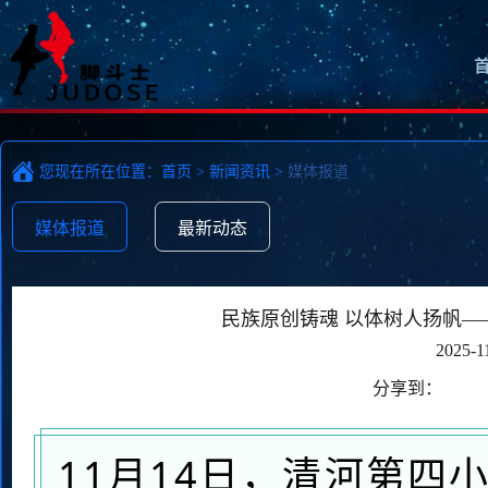
您现在所在位置：
首页
>
新闻资讯
>
媒体报道
媒体报道
最新动态
民族原创铸魂 以体树人扬帆—
2025-1
分享到：
11月14日，清河第四