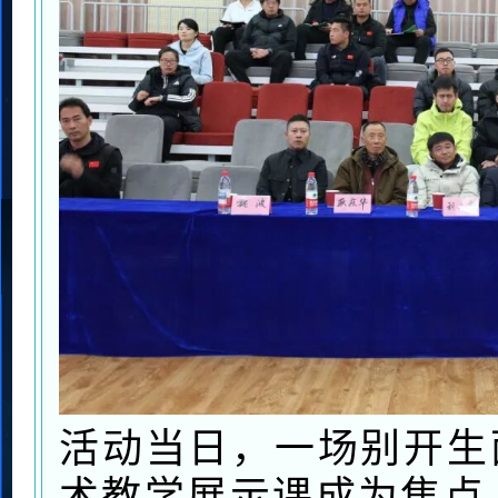
活动当日，一场别开生
术教学展示课成为焦点