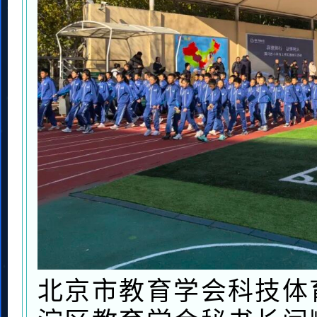
北京市教育学会科技体