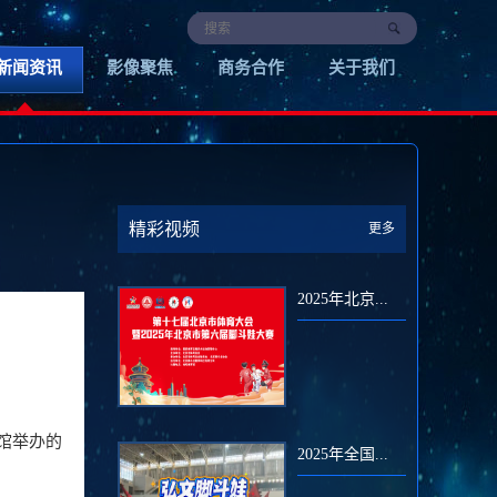
新闻资讯
影像聚焦
商务合作
关于我们
精彩视频
更多
2025年北京...
馆举办的
2025年全国...