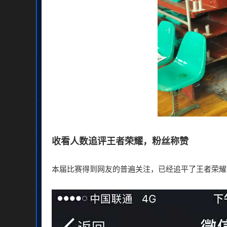
收看人数追评王者荣耀，粉丝称赞
本届比赛得到网友的普遍关注，已经追平了王者荣耀