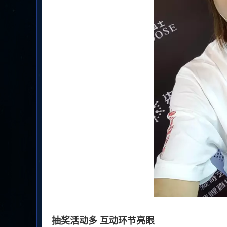
抽奖活动多 互动环节亮眼