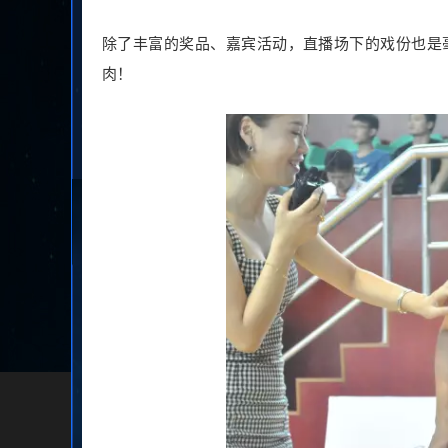
除了丰富的奖品、嘉宾活动，直播场下的戏份也是
肉！