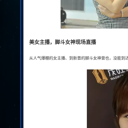
美女主播，脚斗女神现场直播
从人气爆棚的女主播、到新晋的脚斗女神曾也，没能到