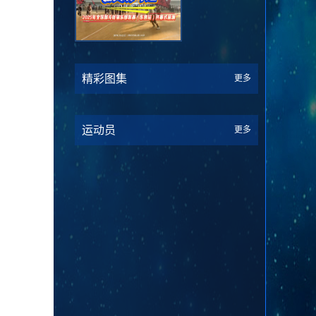
精彩图集
更多
运动员
更多