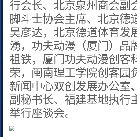
行会长、北京泉州商会副
脚斗士协会主席、北京德
吴彦达，北京德道体育发
湧，功夫动漫（厦门）品
祖铁，厦门功夫动漫创客
荣，闽南理工学院创客园
新闻中心双创发展办公室
副秘书长、福建基地执行
举行座谈会。