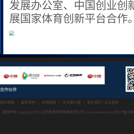
发展办公室、中国创业创
展国家体育创新平台合作
合作伙伴
网站地图
|
版权声明
|
友情链接
|
中华脚斗娃
|
联系我们
|
认证查询
版权所有 Copyright 2015 北京德道体育发展有限公司 ( www.judose.com) 京ICP备160