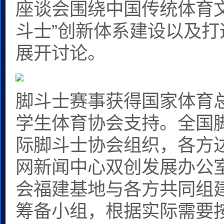
座谈会围绕中国传统体育
斗士”创新体系建设以及
展开讨论。
脚斗士赛事获得国家体育
学生体育协会支持。全国
际脚斗士协会组织，各方
网新闻中心双创发展办公
会福建基地与各方共同组
筹备小组，根据实际需要