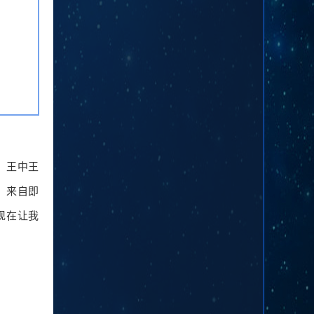
赛，王中王
，来自即
现在让我