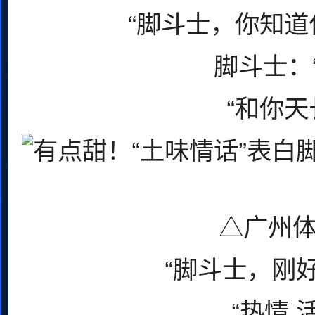
“脚斗士，你知道
脚斗士：
“和你天
△广州体
“脚斗士，刚
“热情 