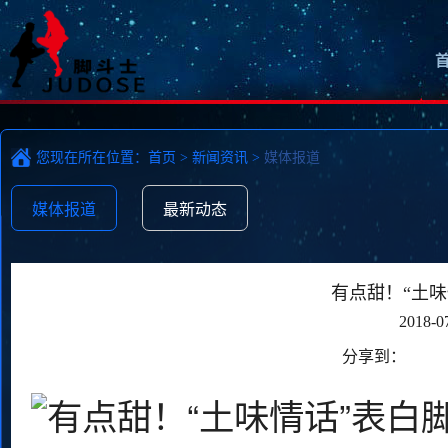
您现在所在位置：
首页
>
新闻资讯
>
媒体报道
媒体报道
最新动态
有点甜！“土味
2018-0
分享到：