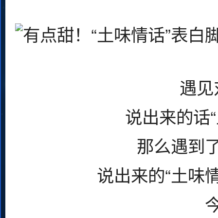
遇见
说出来的话“
那么遇到
说出来的“土味