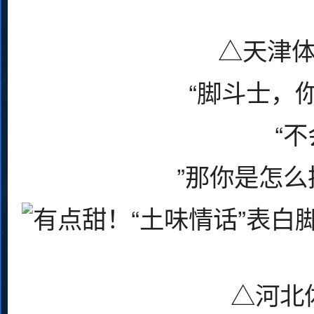
△天津体
“脚斗士，
“不
”那你是怎么
△河北