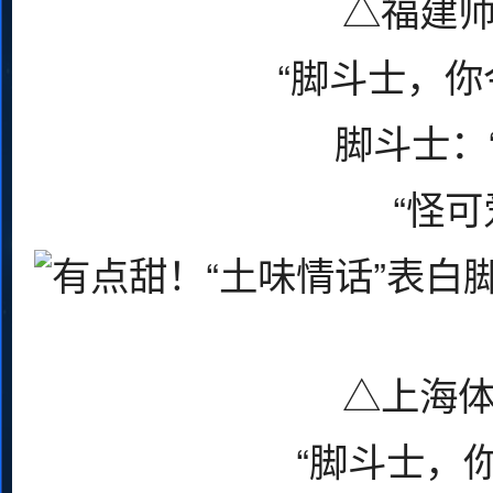
△福建师
“脚斗士，你
脚斗士：
“怪可
△上海体
“脚斗士，