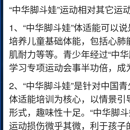
“中华脚斗娃”运动相对其它运
1、“中华脚斗娃”体适能可以说
培养儿童基础体能，包括心肺
肌耐力等等。青少年经过“中华
学习专项运动会事半功倍，成为
2、“中华脚斗娃”是针对中国
体适能培训为核心，以情景引
形式，趣味性十足。“中华脚斗
运动损伤微乎其微，利于孩子