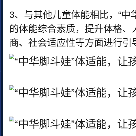
3、与其他儿童体能相比，“中
的体能综合素质，提升体格、
商、社会适应性等方面进行引