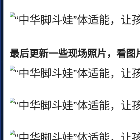
最后更新一些现场照片，看图