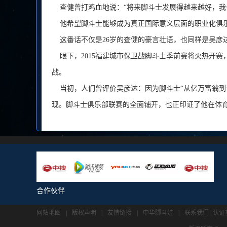
查健曾打鸡血地说：“将来脚斗士发展得越来越好，我
他希望脚斗士能够成为真正国际意义层面的职业化俱乐
这番话不仅是26岁的查健的豪言壮语，也同样是吴彦
眼下，2015福建城市保卫战脚斗士季前赛将火热开赛
战。
当初，人们曾评价吴彦达：因为脚斗士“从亿万富翁到
现。脚斗士俱乐部联赛的全面铺开，也正印证了他在体
合作伙伴
网站地图
|
版权声明
|
友情链接
|
中华脚斗娃
|
联系我们
|
认证