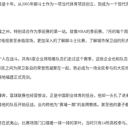
十年。从2005年脚斗士作为一项当代体育项目创立，到成为一个现代
之州，特别适合作为季前赛的第一站。就像NBA的季前赛，7月的每个
过电视甚至亲临现场，更加深入的了解脚斗士比赛，了解城市保卫战的形
人在战斗。共有6家企业将陪着队员们走过这个赛季，这些企业也和队员
市民之间为捍卫各自的荣誉而凝聚在一起，势必成为一场全民参与的大狂
源地福建正式亮剑。
裸奔，篮球联赛也经营惨淡，正是中国职业体育的低谷，他却一头扎了进
着他的队伍开始征战，业内称他为“黄埔一期”的金牌教练。甚至他的妻子
是在武夷山，比赛场馆门口摆着一排一排的茶叶。当时只有14所高校参与