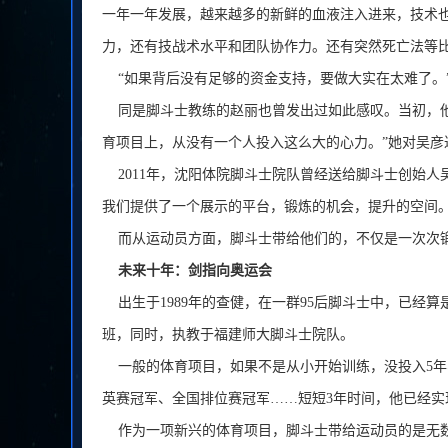
一年一年发展，越来越多的新鲜的血液注入进来，技术
力，还有技战术水平和团队协作力。还有突然死亡法等
“如果背后没有足够的资金支持，要做大实在太难了。
同是脚斗士教练的赵丽也曾发出过如此感叹。当初，他
育项目上，从没有一个人投入这么大的心力。”她对吴彦
2011年，沈阳体院脚斗士院队曾经送给脚斗士创始人
我们提供了一个展示的平台，锻炼的机会，提升的空间。
而从运动员方面，脚斗士带给他们的，不仅是一次次锻
未来十年：剑指向奥运会
出生于1989年的查健，在一群95后脚斗士中，已经
班，同时，执教于福建师大脚斗士院队。
一般的体育项目，如果不是从小开始训练，没投入5年
英赛冠军、全国排位赛冠军……短短3年时间，他已经实
作为一项新兴的体育项目，脚斗士带给运动员的是无