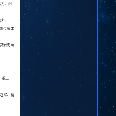
体力、耐
努力。
国传统体
感谢您为
广委上
冠军、精