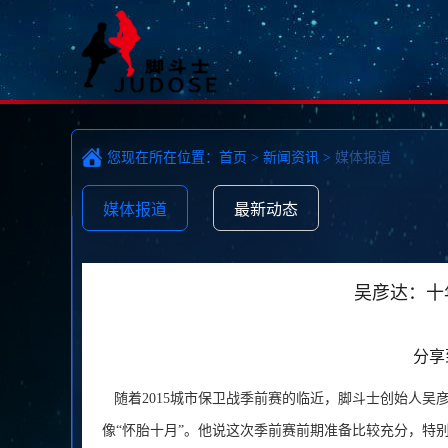
您现在所在位置：
首页
>
新闻资讯
>
媒体报道
媒体报道
最新动态
吴彦达：十
分享
随着2015城市保卫战季前赛的临近，脚斗士创始人
像“怀胎十月”。他说这次季前赛前期准备比较充分，特