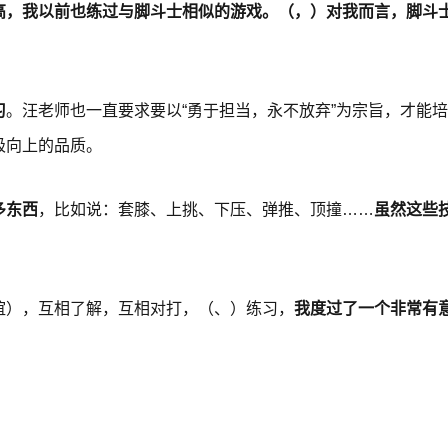
高，我以前也练过与脚斗士相似的游戏。（，）对我而言，脚斗
习
。汪老师也一直要求要以“勇于担当，永不放弃”为宗旨，才能
极向上的品质。
多东西
，比如说：套膝、上挑、下压、弹推、顶撞……
虽然这些
。
谊），互相了解，互相对打，（、）练习，
我度过了一个非常有