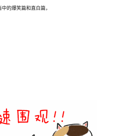
当中的爆笑篇和直白篇，
？